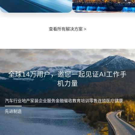
汽车
政企
查看所有解决方案 >
实现销售过程透明化，实时掌控
工作手机全面采集通话、微信、
销售节奏，及时定位违规行为，
现场服务的沟通数据进行自动质
发现数据泄漏，防范离职员工带
检分析。处理投诉可随时调取服
走客户等情况。
务数据佐证。
全球14万用户，邀您一起见证AI工作手
机力量
汽车行业
地产家装
企业服务
金融催收
教育培训
零售连锁
医疗健康
先进制造