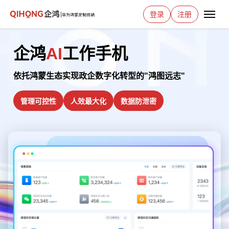
登录
注册
企鸿
AI
工作手机
依托鸿蒙生态实现政企数字化转型的"鸿图远志"
管理可控性
人效最大化
数据防泄密