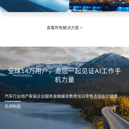
汽车
政企
查看所有解决方案 >
实现销售过程透明化，实时掌控
工作手机全面采集通话、微信、
销售节奏，及时定位违规行为，
现场服务的沟通数据进行自动质
发现数据泄漏，防范离职员工带
检分析。处理投诉可随时调取服
走客户等情况。
务数据佐证。
全球14万用户，邀您一起见证AI工作手
机力量
汽车行业
地产家装
企业服务
金融催收
教育培训
零售连锁
医疗健康
先进制造