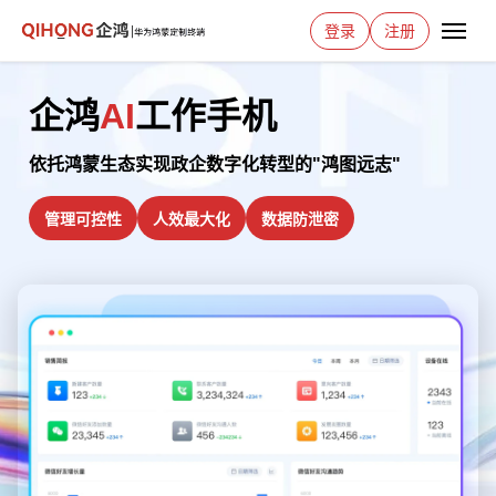
登录
注册
企鸿
AI
工作手机
依托鸿蒙生态实现政企数字化转型的"鸿图远志"
管理可控性
人效最大化
数据防泄密