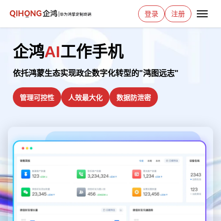
登录
注册
企鸿
AI
工作手机
依托鸿蒙生态实现政企数字化转型的"鸿图远志"
管理可控性
人效最大化
数据防泄密