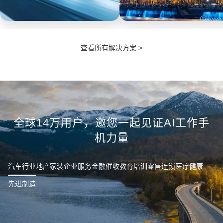
汽车
政企
查看所有解决方案 >
实现销售过程透明化，实时掌控
工作手机全面采集通话、微信、
销售节奏，及时定位违规行为，
现场服务的沟通数据进行自动质
发现数据泄漏，防范离职员工带
检分析。处理投诉可随时调取服
走客户等情况。
务数据佐证。
全球14万用户，邀您一起见证AI工作手
机力量
汽车行业
地产家装
企业服务
金融催收
教育培训
零售连锁
医疗健康
先进制造